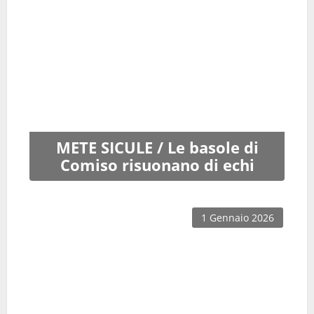
METE SICULE / Le basole di
Comiso risuonano di echi
1 Gennaio 2026