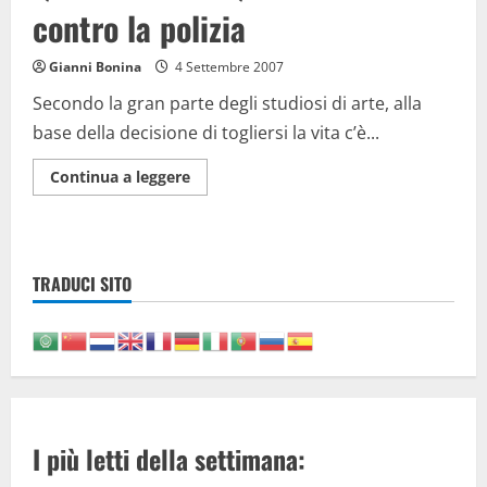
contro la polizia
la
fine
dell’Italia
Gianni Bonina
4 Settembre 2007
Secondo la gran parte degli studiosi di arte, alla
base della decisione di togliersi la vita c’è...
Maggiori
Continua a leggere
informazioni
su
Quarto
Stato?
Quella
marcia
TRADUCI SITO
è
contro
la
polizia
I più letti della settimana: