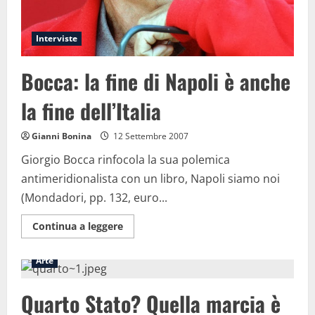
Interviste
Bocca: la fine di Napoli è anche
la fine dell’Italia
Gianni Bonina
12 Settembre 2007
Giorgio Bocca rinfocola la sua polemica
antimeridionalista con un libro, Napoli siamo noi
(Mondadori, pp. 132, euro...
Maggiori
Continua a leggere
informazioni
su
Bocca:
Arte
la
fine
di
Quarto Stato? Quella marcia è
Napoli
è
anche