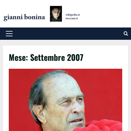
Salta
al
contenuto
Menu
principale
Mese:
Settembre 2007