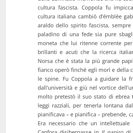
cultura fascista.
Coppola fu impiccat
cultura italiana cambiò d’émblée gabb
araldo dello spirito fascista, sempr
paladino di una fede sia pure sbagl
moneta che lui ritenne corrente per
brillanti e acuti che la ricerca ita
Norsa che è stata la più grande papir
fianco operò finché egli morì e della c
le spine. Fu Coppola a guidare la f
dall’università e giù nel vortice dell
molto pretestò il suo stato di ebrea 
leggi razziali, per tenerla lontana dal
pianificava – e pianifica – prebende, c
Era necessario che un intellettuale
Canfora disibernasse in
Il papiro d