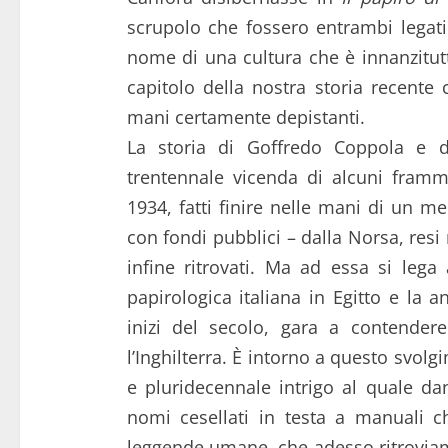
scrupolo che fossero entrambi legati 
nome di una cultura che è innanzitutt
capitolo della nostra storia recente 
mani certamente depistanti.
La storia di Goffredo Coppola e 
trentennale vicenda di alcuni framme
1934, fatti finire nelle mani di un m
con fondi pubblici – dalla Norsa, resi
infine ritrovati. Ma ad essa si leg
papirologica italiana in Egitto e la
inizi del secolo, gara a contendere
l’Inghilterra. È intorno a questo svolgi
e pluridecennale intrigo al quale dan
nomi cesellati in testa a manuali c
leggende umane, che adesso ritroviamo