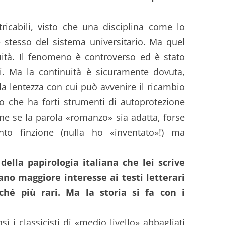
ricabili, visto che una disciplina come lo
e stesso del sistema universitario. Ma quel
uità. Il fenomeno è controverso ed è stato
i. Ma la continuità è sicuramente dovuta,
lla lentezza con cui può avvenire il ricambio
do che ha forti strumenti di autoprotezione
ne se la parola «romanzo» sia adatta, forse
nto finzione (nulla ho «inventato»!) ma
della papirologia italiana che lei scrive
ano maggiore interesse ai testi letterari
hé più rari. Ma la storia si fa con i
ì i classicisti di «medio livello» abbagliati