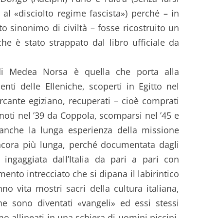
al «disciolto regime fascista») perché – in
o sinonimo di civiltà – fosse ricostruito un
che è stato strappato dal libro ufficiale da
di Medea Norsa è quella che porta alla
nti delle Elleniche, scoperti in Egitto nel
ercante egiziano, recuperati – cioè comprati
 noti nel ’39 da Coppola, scomparsi nel ’45 e
a anche la lunga esperienza della missione
 ancora più lunga, perché documentata dagli
 ingaggiata dall’Italia da pari a pari con
mento intrecciato che si dipana il labirintico
no vita mostri sacri della cultura italiana,
he sono diventati «vangeli» ed essi stessi
 allineati in una schiera di uomini piccini,