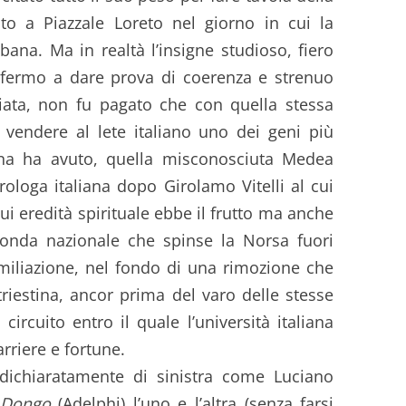
o a Piazzale Loreto nel giorno in cui la
ana. Ma in realtà l’insigne studioso, fiero
e fermo a dare prova di coerenza e strenuo
iata, non fu pagato che con quella stessa
 vendere al lete italiano uno dei geni più
liana ha avuto, quella misconosciuta Medea
ologa italiana dopo Girolamo Vitelli al cui
ui eredità spirituale ebbe il frutto ma anche
ronda nazionale che spinse la Norsa fuori
’umiliazione, nel fondo di una rimozione che
triestina, ancor prima del varo delle stesse
 circuito entro il quale l’università italiana
arriere e fortune.
 dichiaratamente di sinistra come Luciano
i Dongo
(Adelphi) l’uno e l’altra (senza farsi