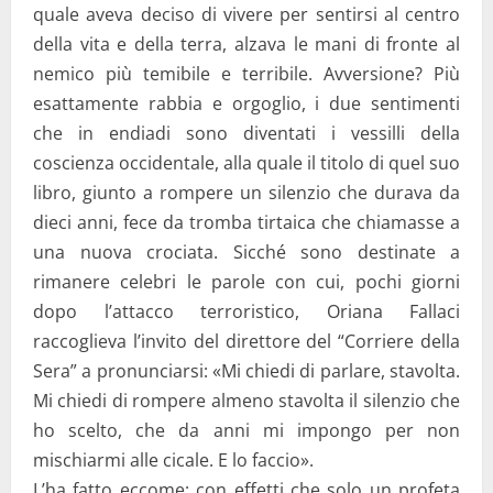
quale aveva deciso di vivere per sentirsi al centro
della vita e della terra, alzava le mani di fronte al
nemico più temibile e terribile. Avversione? Più
esattamente rabbia e orgoglio, i due sentimenti
che in endiadi sono diventati i vessilli della
coscienza occidentale, alla quale il titolo di quel suo
libro, giunto a rompere un silenzio che durava da
dieci anni, fece da tromba tirtaica che chiamasse a
una nuova crociata. Sicché sono destinate a
rimanere celebri le parole con cui, pochi giorni
dopo l’attacco terroristico, Oriana Fallaci
raccoglieva l’invito del direttore del “Corriere della
Sera” a pronunciarsi: «Mi chiedi di parlare, stavolta.
Mi chiedi di rompere almeno stavolta il silenzio che
ho scelto, che da anni mi impongo per non
mischiarmi alle cicale. E lo faccio».
L’ha fatto eccome: con effetti che solo un profeta