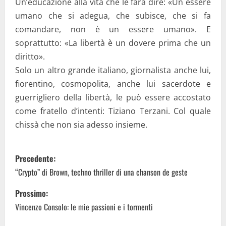
Un’educazione alla vita che le farà dire: «Un essere
umano che si adegua, che subisce, che si fa
comandare, non è un essere umano». E
soprattutto: «La libertà è un dovere prima che un
diritto».
Solo un altro grande italiano, giornalista anche lui,
fiorentino, cosmopolita, anche lui sacerdote e
guerrigliero della libertà, le può essere accostato
come fratello d’intenti: Tiziano Terzani. Col quale
chissà che non sia adesso insieme.
P
Precedente:
o
“Crypto” di Brown, techno thriller di una chanson de geste
s
Prossimo:
Vincenzo Consolo: le mie passioni e i tormenti
t