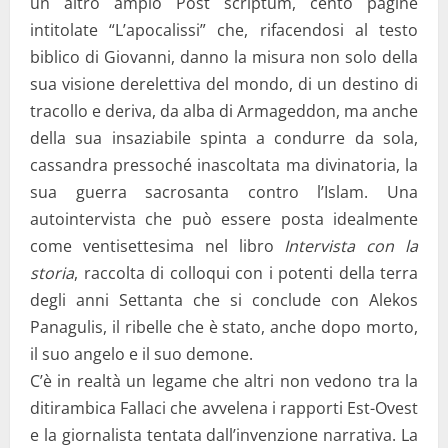
un altro ampio Post scriptum, cento pagine
intitolate “L’apocalissi” che, rifacendosi al testo
biblico di Giovanni, danno la misura non solo della
sua visione derelettiva del mondo, di un destino di
tracollo e deriva, da alba di Armageddon, ma anche
della sua insaziabile spinta a condurre da sola,
cassandra pressoché inascoltata ma divinatoria, la
sua guerra sacrosanta contro l’Islam. Una
autointervista che può essere posta idealmente
come ventisettesima nel libro
Intervista con la
storia
, raccolta di colloqui con i potenti della terra
degli anni Settanta che si conclude con Alekos
Panagulis, il ribelle che è stato, anche dopo morto,
il suo angelo e il suo demone.
C’è in realtà un legame che altri non vedono tra la
ditirambica Fallaci che avvelena i rapporti Est-Ovest
e la giornalista tentata dall’invenzione narrativa. La