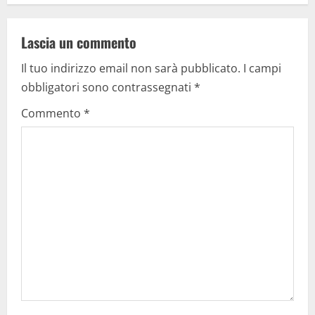
n
a
Lascia un commento
Il tuo indirizzo email non sarà pubblicato.
I campi
v
obbligatori sono contrassegnati
*
i
Commento
*
g
a
t
i
o
n