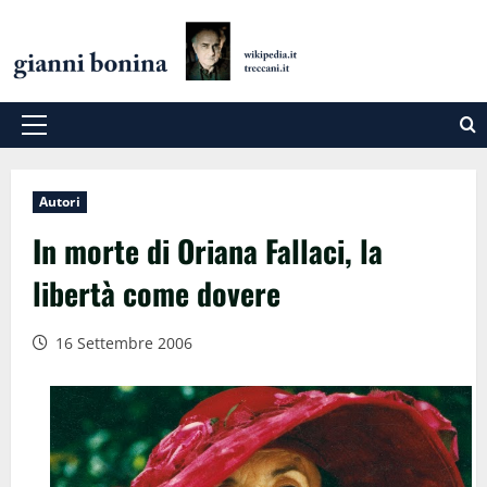
Salta
al
contenuto
Menu
principale
Autori
In morte di Oriana Fallaci, la
libertà come dovere
16 Settembre 2006