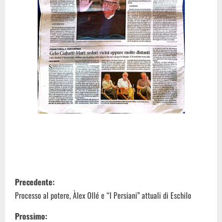
P
Precedente:
o
Processo al potere, Àlex Ollé e “I Persiani” attuali di Eschilo
s
Prossimo: