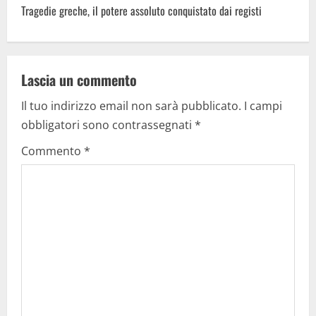
Tragedie greche, il potere assoluto conquistato dai registi
t
n
a
Lascia un commento
Il tuo indirizzo email non sarà pubblicato.
I campi
v
obbligatori sono contrassegnati
*
i
Commento
*
g
a
t
i
o