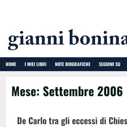
Salta
al
contenuto
HOME
I MIEI LIBRI
NOTE BIOGRAFICHE
SEGUIMI SU
Mese:
Settembre 2006
De Carlo tra gli eccessi di Chie