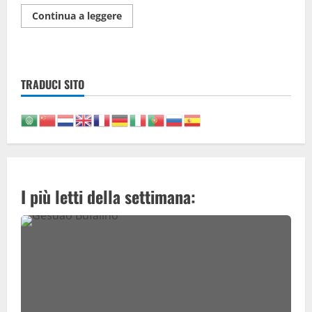
Maggiori
Continua a leggere
informazioni
su
Rapporto
sulla
pesca
iblea
TRADUCI SITO
/
Chiare,
fresche
e
salate
acque
I più letti della settimana: