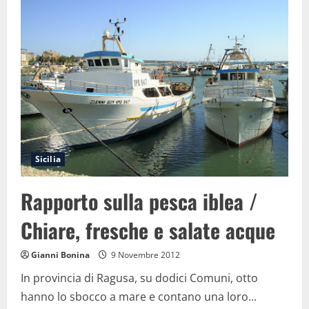
che
D’Arrigo
non
scrisse
Sicilia
Rapporto sulla pesca iblea /
Chiare, fresche e salate acque
Gianni Bonina
9 Novembre 2012
In provincia di Ragusa, su dodici Comuni, otto
hanno lo sbocco a mare e contano una loro...