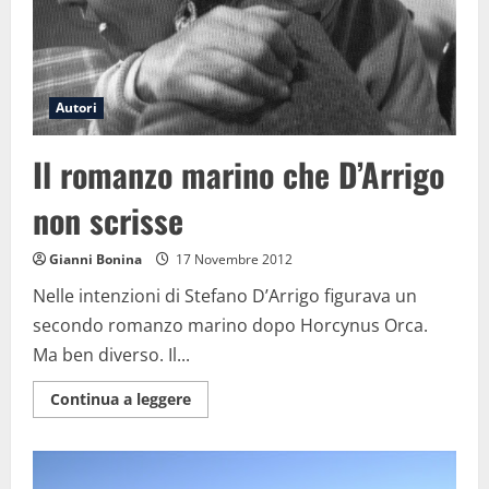
Autori
Il romanzo marino che D’Arrigo
non scrisse
Gianni Bonina
17 Novembre 2012
Nelle intenzioni di Stefano D’Arrigo figurava un
secondo romanzo marino dopo Horcynus Orca.
Ma ben diverso. Il...
Maggiori
Continua a leggere
informazioni
su
Il
romanzo
marino