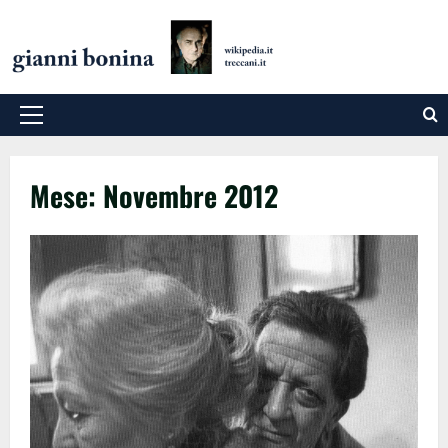
Salta
al
contenuto
Menu
principale
Mese:
Novembre 2012