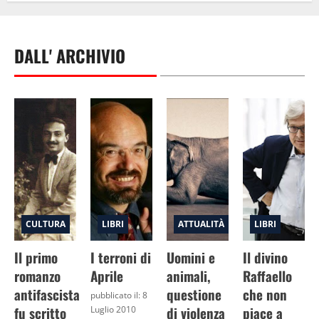
DALL' ARCHIVIO
CULTURA
LIBRI
ATTUALITÀ
LIBRI
Il primo
I terroni di
Uomini e
Il divino
romanzo
Aprile
animali,
Raffaello
antifascista
questione
che non
pubblicato il: 8
fu scritto
di violenza
piace a
Luglio 2010